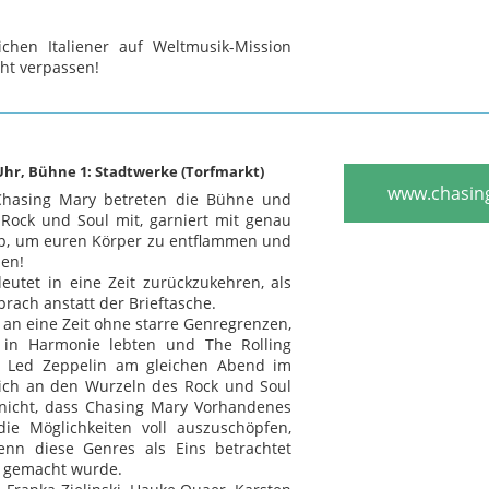
lichen Italiener auf Weltmusik-Mission
cht verpassen!
0 Uhr, Bühne 1: Stadtwerke (Torfmarkt)
www.chasin
 Chasing Mary betreten die Bühne und
 Rock und Soul mit, garniert mit genau
p, um euren Körper zu entflammen und
zen!
eutet in eine Zeit zurückzukehren, als
rach anstatt der Brieftasche.
 an eine Zeit ohne starre Genregrenzen,
 in Harmonie lebten und The Rolling
d Led Zeppelin am gleichen Abend im
 Sich an den Wurzeln des Rock und Soul
 nicht, dass Chasing Mary Vorhandenes
die Möglichkeiten voll auszuschöpfen,
enn diese Genres als Eins betrachtet
s gemacht wurde.