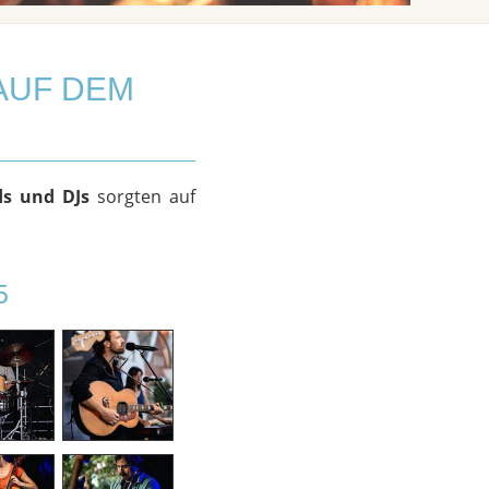
AUF DEM
ds und DJs
sorgten auf
5