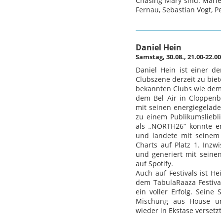
Chasing Mary sind: Marie
Fernau, Sebastian Vogt, P
Daniel Hein
Samstag, 30.08., 21.00-22.
Daniel Hein ist einer de
Clubszene derzeit zu biet
bekannten Clubs wie dem
dem Bel Air in Cloppenb
mit seinen energiegelade
zu einem Publikumsliebl
als „NORTH26“ konnte er
und landete mit seinem
Charts auf Platz 1. Inzw
und generiert mit seine
auf Spotify.
Auch auf Festivals ist He
dem TabulaRaaza Festiva
ein voller Erfolg. Seine
Mischung aus House u
wieder in Ekstase versetzt