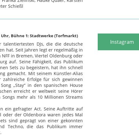
 Franka Zielinski, Hauke Quaer, Karsten
eter Schießl
00 Uhr, Bühne 1: Stadtwerke (Torfmarkt)
Instagram
r talentiertesten DJs, die die deutsche
en hat. Seit Jahren legt er regelmäßig in
 NFF in Bremen, Viertel Oldenburg oder
urg auf. Seine Fähigkeit, das Publikum
nen Sets zu begeistern, hat ihn schnell
ing gemacht. Mit seinem Künstler-Alias
 zahlreiche Erfolge für sich gewinnen
 Song „Stay“ in den spanischen House
ischen erreicht er weltweit seine Hörer
n Songs mehr als 10 Millionen Streams
in ein gefragter Act. Seine Auftritte auf
l oder der Oldenbora waren jedes Mal
 Sets sind geprägt von einer gekonnten
nd Techno, die das Publikum immer
.