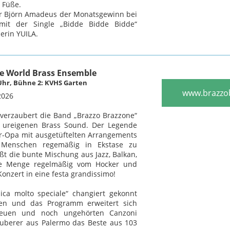
 Füße.
für Björn Amadeus der Monatsgewinn bei
it der Single „Bidde Bidde Bidde“
erin YUILA.
e World Brass Ensemble
0 Uhr, Bühne 2: KVHS Garten
www.brazzo
2026
 verzaubert die Band „Brazzo Brazzone“
 ureigenen Brass Sound. Der Legende
r-Opa mit ausgetüftelten Arrangements
 Menschen regemäßig in Ekstase zu
ßt die bunte Mischung aus Jazz, Balkan,
die Menge regelmäßig vom Hocker und
onzert in eine festa grandissimo!
sica molto speciale“ changiert gekonnt
ilen und das Programm erweitert sich
neuen und noch ungehörten Canzoni
auberer aus Palermo das Beste aus 103