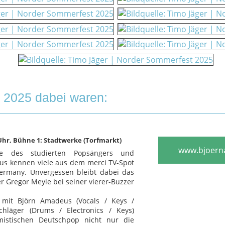
e 2025 dabei waren:
0 Uhr, Bühne 1: Stadtwerke (Torfmarkt)
www.bjoern
e des studierten Popsängers und
us kennen viele aus dem merci TV-Spot
ermany. Unvergessen bleibt dabei das
r Gregor Meyle bei seiner vierer-Buzzer
 mit Björn Amadeus (Vocals / Keys /
hläger (Drums / Electronics / Keys)
mistischen Deutschpop nicht nur die