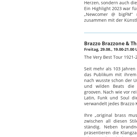
Herzen, sondern auch die
Ein Highlight 2023 war 
„Newcomer @ bigFM“ m
zusammen mit der Künstl
Brazzo Brazzone & Th
Freitag, 29.08., 19.00-21.0
The Very Best Tour 1921-
Seit mehr als 103 Jahren
das Publikum mit ihrem
nach wusste schon der U
und wilden Beats die
grooven. Nach wie vor rei
Latin, Funk und Soul 
verwandelt jedes Brazzo K
Ihre „original brass mu
zwischen all diesen St
ständig. Neben brand
präsentieren die Klangz