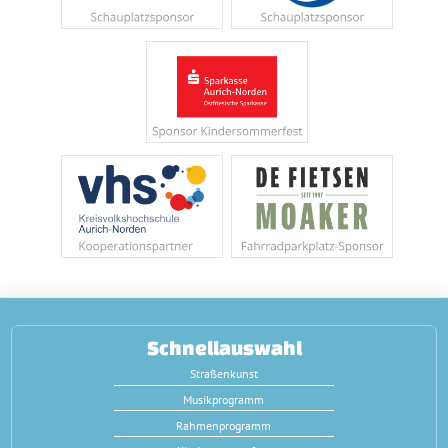
Schnellauswahl
Straßenkunst
Musikprogramm
Rahmenprogramm